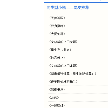
同类型小说——网友推荐
《
天师神医
》
《
权力巅峰
》
《
大爱仙尊
》
《
女总裁的上门女婿
》
《
重生弃少归来
》
《
欲言难止
》
《
女总裁的上门龙婿
》
《
都市最强仙尊（重生地球仙尊）
》
《
傻子医仙林羽杨兰
》
《
深夜书屋
》
《
龙族
》
《
一屋暗灯
》