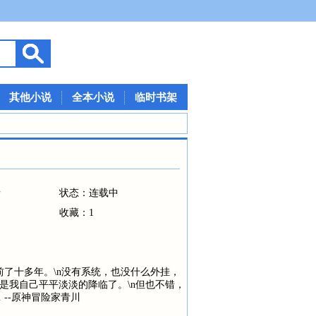
其他小说
全本小说
临时书架
情
状态：连载中
收藏：1
前了十多年。\n没有系统，也没什么外挂，
是我自己平平淡淡的降临了。\n但也不错，
--原神冒险家青川