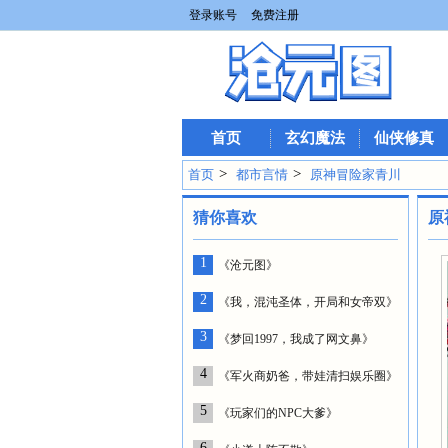
登录账号
免费注册
首页
玄幻魔法
仙侠修真
>
>
首页
都市言情
原神冒险家青川
猜你喜欢
原
1
《沧元图》
2
《我，混沌圣体，开局和女帝双》
3
《梦回1997，我成了网文鼻》
4
《军火商奶爸，带娃清扫娱乐圈》
5
《玩家们的NPC大爹》
6