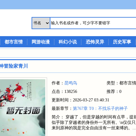
都市言情
网游动漫
科幻小说
恐怖灵异
历史军事
神冒险家青川
作者：
昆鸣鸟
类型：都市言
点击：138256
推荐：0
更新时间：2026-03-27 03:40:31
最新章节：
第767章 T0：不找乐子的神子
简介： 穿越了，但是穿越的时间有点早，提
似乎除了穿越者的身份外一无所有。\n仅仅只
来到原神的我是完全自由没有一丝束缚的。… 