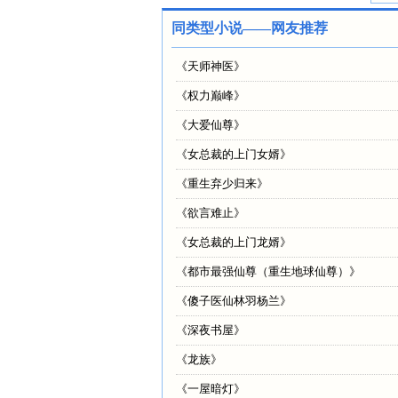
同类型小说——网友推荐
《
天师神医
》
《
权力巅峰
》
《
大爱仙尊
》
《
女总裁的上门女婿
》
《
重生弃少归来
》
《
欲言难止
》
《
女总裁的上门龙婿
》
《
都市最强仙尊（重生地球仙尊）
》
《
傻子医仙林羽杨兰
》
《
深夜书屋
》
《
龙族
》
《
一屋暗灯
》