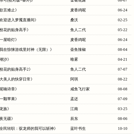
乐可(校对版+番外)
》
金银花露
08-07
欲言难止
》
麦香鸡呢
06-24
欢迎进入梦魇直播间
》
桑沃
02-25
校花的贴身高手
》
鱼人二代
05-22
一屋暗灯
》
麦香鸡呢
06-24
我在惊悚游戏里封神（无限）
》
壶鱼辣椒
08-04
潮沙
》
唯雾
04-21
校花的贴身高手2
》
鱼人二代
07-07
大美人的快穿日常
》
阿琪
08-22
呢喃诗章
》
咸鱼飞行家
08-08
一颗苹果
》
孟还
07-09
龙族
》
江南
03-25
夜无疆
》
辰东
08-06
全民转职：驭龙师的我可以斩神
》
蓝叶书生
10-10