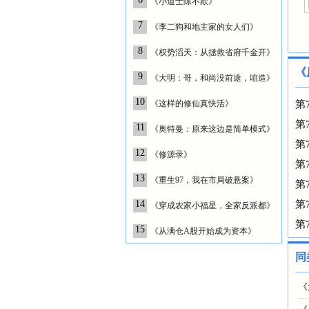
《小道士陈不欺》
7
《李二狗和地主家的女人们》
8
《权势滔天：从拯救省府千金开》
《
9
《大明：哥，和尚没前途，咱造》
10
《这样的修仙真快活》
第
第
11
《奥特曼：原来这边是简单模式》
第
12
《修源录》
第
13
《重生97，我在市局破悬案》
第
14
第
《穿成农家小福星，全家反派都》
第
15
《从满仓A股开始成为资本》
同
《