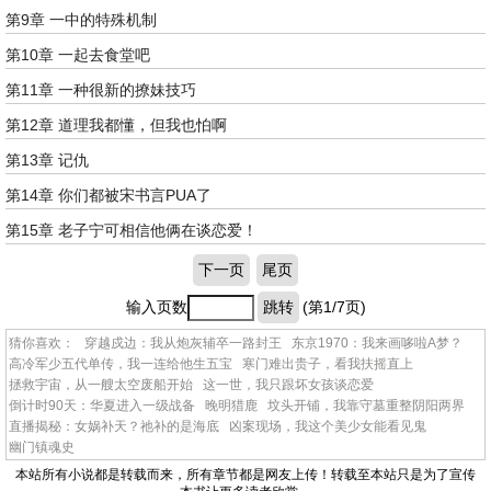
第9章 一中的特殊机制
第10章 一起去食堂吧
第11章 一种很新的撩妹技巧
第12章 道理我都懂，但我也怕啊
第13章 记仇
第14章 你们都被宋书言PUA了
第15章 老子宁可相信他俩在谈恋爱！
下一页
尾页
输入页数
跳转
(第1/7页)
猜你喜欢：
穿越戍边：我从炮灰辅卒一路封王
东京1970：我来画哆啦A梦？
高冷军少五代单传，我一连给他生五宝
寒门难出贵子，看我扶摇直上
拯救宇宙，从一艘太空废船开始
这一世，我只跟坏女孩谈恋爱
倒计时90天：华夏进入一级战备
晚明猎鹿
坟头开铺，我靠守墓重整阴阳两界
直播揭秘：女娲补天？祂补的是海底
凶案现场，我这个美少女能看见鬼
幽门镇魂史
本站所有小说都是转载而来，所有章节都是网友上传！转载至本站只是为了宣传