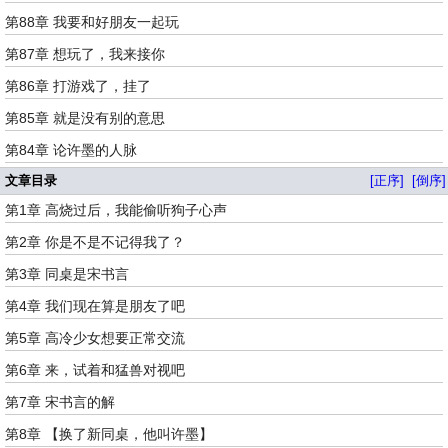
第88章 我要和好朋友一起玩
第87章 想玩了，我来接你
第86章 打游戏了，挂了
第85章 就是没有别的意思
第84章 论许墨的人脉
文章目录
[正序]
[倒序]
第1章 高烧过后，我能偷听狗子心声
第2章 你是不是不记得我了？
第3章 同桌是宋书言
第4章 我们现在算是朋友了吧
第5章 高冷少女想要正常交流
第6章 来，试着和猛兽对视吧
第7章 宋书言的解
第8章 【换了新同桌，他叫许墨】