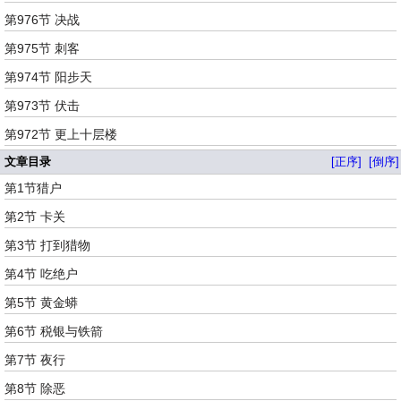
第976节 决战
第975节 刺客
第974节 阳步天
第973节 伏击
第972节 更上十层楼
文章目录
[正序]
[倒序]
第1节猎户
第2节 卡关
第3节 打到猎物
第4节 吃绝户
第5节 黄金蟒
第6节 税银与铁箭
第7节 夜行
第8节 除恶