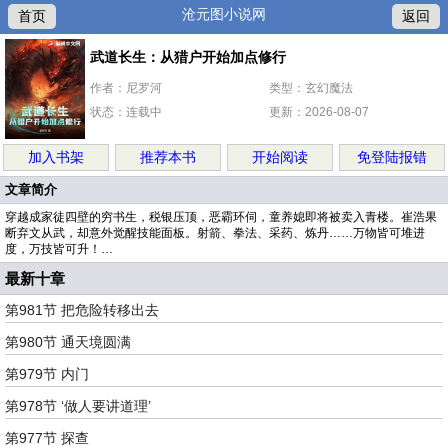
沧元图小说网
首页
返回
武道长生：从猎户开始加点修行
作者：尼罗河
类型：玄幻魔法
状态：连载中
更新：2026-08-07
加入书架
推荐本书
开始阅读
免登陆报错
文章简介
穿越成家徒四壁的穷书生，税银压顶，恶霸环伺，童养媳即将被卖入青楼。崔浩果
断弃文从武，却意外觉醒技能面板。射箭、拳法、采药、炼丹……万物皆可堆进
度，万技皆可升！…
最新十章
第981节 把危险转移出去
第980节 通天境圆满
第979节 内门
第978节 ‘做人要讲道理’
第977节 探查