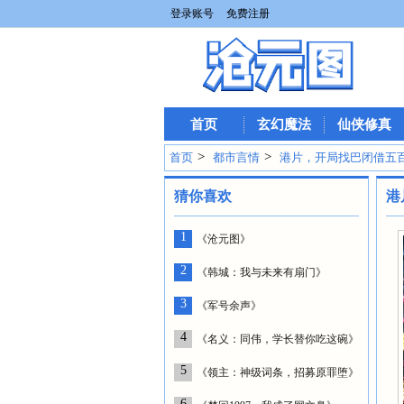
登录账号
免费注册
首页
玄幻魔法
仙侠修真
>
>
首页
都市言情
港片，开局找巴闭借五
猜你喜欢
港
1
《沧元图》
2
《韩城：我与未来有扇门》
3
《军号余声》
4
《名义：同伟，学长替你吃这碗》
5
《领主：神级词条，招募原罪堕》
6