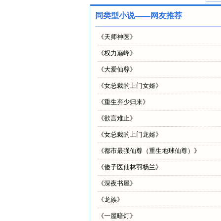
同类型小说——网友推荐
《
天师神医
》
《
权力巅峰
》
《
大爱仙尊
》
《
女总裁的上门女婿
》
《
重生弃少归来
》
《
欲言难止
》
《
女总裁的上门龙婿
》
《
都市最强仙尊（重生地球仙尊）
》
《
傻子医仙林羽杨兰
》
《
深夜书屋
》
《
龙族
》
《
一屋暗灯
》