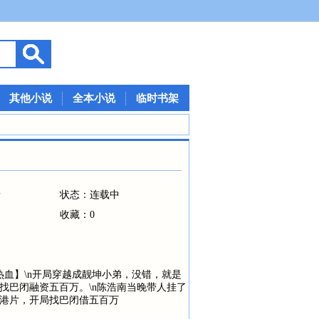
其他小说
全本小说
临时书架
情
状态：连载中
收藏：0
热血】\n开局穿越成靓坤小弟，没错，就是
找巴闭融资五百万。\n陈浩南当晚带人挂了
--港片，开局找巴闭借五百万