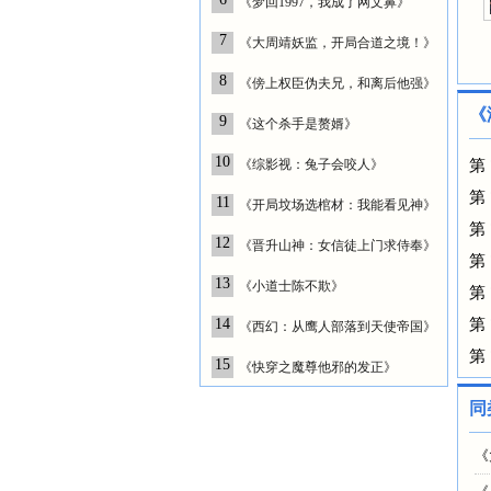
《梦回1997，我成了网文鼻》
7
《大周靖妖监，开局合道之境！》
8
《傍上权臣伪夫兄，和离后他强》
《
9
《这个杀手是赘婿》
10
《综影视：兔子会咬人》
第
第
11
《开局坟场选棺材：我能看见神》
第
12
《晋升山神：女信徒上门求侍奉》
第
13
《小道士陈不欺》
第
14
第
《西幻：从鹰人部落到天使帝国》
第
15
《快穿之魔尊他邪的发正》
同
《