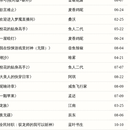
乐可(校对版+番外)
》
金银花露
08-07
欲言难止
》
麦香鸡呢
06-24
欢迎进入梦魇直播间
》
桑沃
02-25
校花的贴身高手
》
鱼人二代
05-22
一屋暗灯
》
麦香鸡呢
06-24
我在惊悚游戏里封神（无限）
》
壶鱼辣椒
08-04
潮沙
》
唯雾
04-21
校花的贴身高手2
》
鱼人二代
07-07
大美人的快穿日常
》
阿琪
08-22
呢喃诗章
》
咸鱼飞行家
08-09
一颗苹果
》
孟还
07-09
龙族
》
江南
03-25
夜无疆
》
辰东
08-06
全民转职：驭龙师的我可以斩神
》
蓝叶书生
10-10