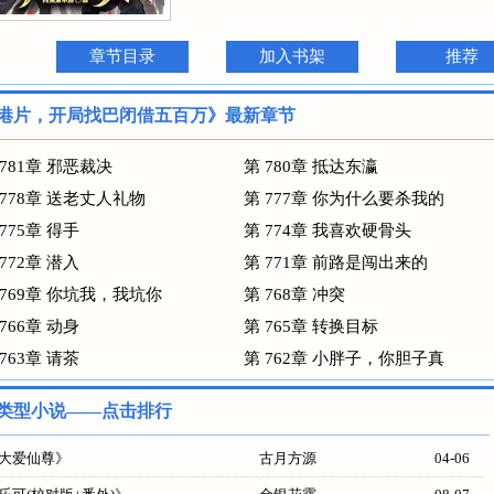
章节目录
加入书架
推荐
港片，开局找巴闭借五百万》最新章节
 781章 邪恶裁决
第 780章 抵达东瀛
 778章 送老丈人礼物
第 777章 你为什么要杀我的
 775章 得手
第 774章 我喜欢硬骨头
 772章 潜入
第 771章 前路是闯出来的
 769章 你坑我，我坑你
第 768章 冲突
 766章 动身
第 765章 转换目标
 763章 请茶
第 762章 小胖子，你胆子真
类型小说——点击排行
大爱仙尊
》
古月方源
04-06