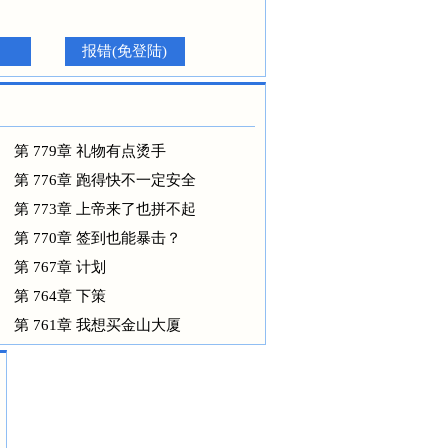
报错(免登陆)
第 779章 礼物有点烫手
第 776章 跑得快不一定安全
第 773章 上帝来了也拼不起
第 770章 签到也能暴击？
第 767章 计划
第 764章 下策
第 761章 我想买金山大厦