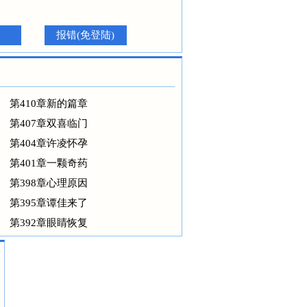
报错(免登陆)
第410章新的篇章
第407章双喜临门
第404章许凌怀孕
第401章一颗奇药
第398章心理原因
第395章谭佳来了
第392章眼睛恢复