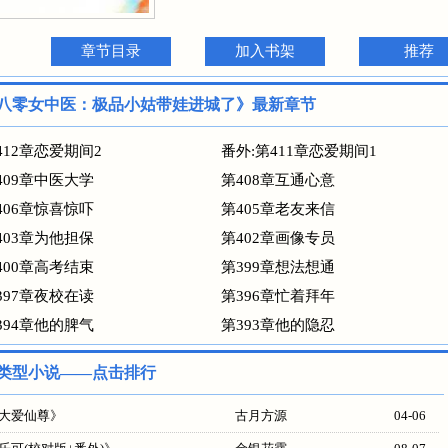
章节目录
加入书架
推荐
八零女中医：极品小姑带娃进城了》最新章节
412章恋爱期间2
番外:第411章恋爱期间1
409章中医大学
第408章互通心意
406章惊喜惊吓
第405章老友来信
403章为他担保
第402章画像专员
400章高考结束
第399章想法想通
397章夜校在读
第396章忙着拜年
394章他的脾气
第393章他的隐忍
类型小说——点击排行
大爱仙尊
》
古月方源
04-06