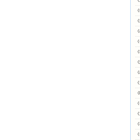
《
《
《
《
《
《
《
《
《
《
《
《
《
《