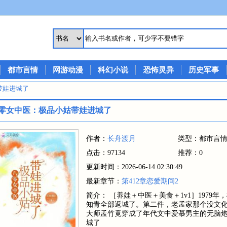
都市言情
网游动漫
科幻小说
恐怖灵异
历史军事
带娃进城了
零女中医：极品小姑带娃进城了
作者：
长舟渡月
类型：都市言
点击：97134
推荐：0
更新时间：2026-06-14 02:30:49
最新章节：
第412章恋爱期间2
简介： ［养娃＋中医＋美食＋1v1］1979
知青全部返城了。第二件，老孟家那个没文
大师孟竹竟穿成了年代文中爱慕男主的无脑炮
城了