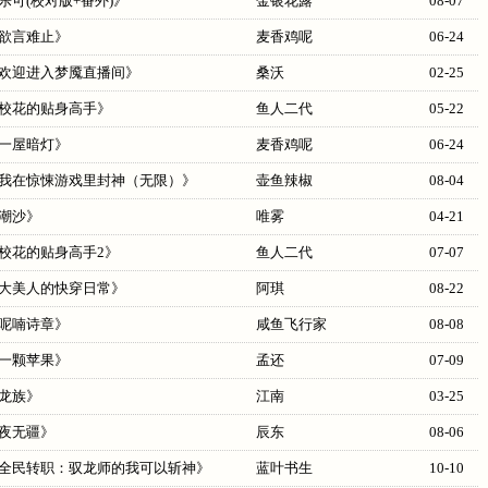
乐可(校对版+番外)
》
金银花露
08-07
欲言难止
》
麦香鸡呢
06-24
欢迎进入梦魇直播间
》
桑沃
02-25
校花的贴身高手
》
鱼人二代
05-22
一屋暗灯
》
麦香鸡呢
06-24
我在惊悚游戏里封神（无限）
》
壶鱼辣椒
08-04
潮沙
》
唯雾
04-21
校花的贴身高手2
》
鱼人二代
07-07
大美人的快穿日常
》
阿琪
08-22
呢喃诗章
》
咸鱼飞行家
08-08
一颗苹果
》
孟还
07-09
龙族
》
江南
03-25
夜无疆
》
辰东
08-06
全民转职：驭龙师的我可以斩神
》
蓝叶书生
10-10