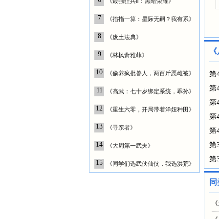
《最强狂兵Ⅱ：黑暗荣耀》
7
《掐指一算：星际无嗣？我有系》
8
《废土法典》
《
9
《林枫萧雅菲》
10
《偷养疯批兽人，两百斤恶雌被》
第
第
11
《高武：七十岁绑定系统，乖孙》
第
12
《重生六零，开局带着洋妞种田》
第
13
《寻亲者》
第
14
第
《大周第一武夫》
第
15
《同学们选武侠仙侠，我选洪荒》
同
《