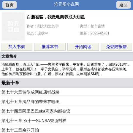
沧元图小说网
首页
返回
白麓被骗，我做电商养成大明星
作者：阳光灿烂的宇
类型：都市言情
状态：连载中
更新：2026-05-31
加入书架
推荐本书
开始阅读
免登陆报错
文章简介
清晓骑白鹿，直上天门山——男主名字由来，单女主。庆霄重生了，回到2013年。
上辈子，他在杭州开了一辈子女装店，平平无奇，最后连店铺都被库存压垮倒闭。
他的御用淘宝模特叫白麓。白麓，原名白梦颜。去年刚被SM海..
最新十章
第七十六章转型成网红店铺战略
第七十五章淘品牌的未来在哪里
第七十四章阿里巴巴ska商家内部会议
第七十三章 双十一SUNSA登顶封神
第七十二章余罪开拍