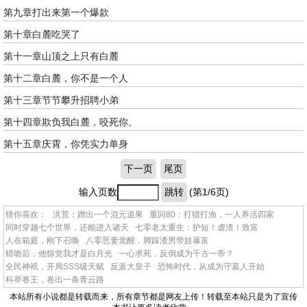
第九章打出来第一个爆款
第十章白麓吃哭了
第十一章山顶之上只有白麓
第十二章白麓，你不是一个人
第十三章节节攀升招聘小弟
第十四章欺负我白麓，咬死你。
第十五章庆霄，你凭实力单身
下一页
尾页
输入页数
跳转
(第1/6页)
猜你喜欢：
洪荒：蹭出一个混元道果
重回80：打猎打渔，一人养活四家
同时穿越七个世界，还能进入诸天
七零老太重生：护短！虐渣！致富
人在箱庭，刚下召唤
八零恶妻觉醒，脚踩渣男带娃暴富
错吻后，他惊觉我才是白月光
一心求死，反倒成为千古一帝？
全民神祇，开局SSS级天赋
反派大皇子
恐怖时代，从成为守墓人开始
科举卷王，卷出一条青云路
本站所有小说都是转载而来，所有章节都是网友上传！转载至本站只是为了宣传