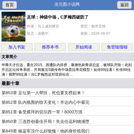
沧元图小说网
首页
返回
足球：神级中场，C罗梅西破防了
作者：马上减到两百
类型：都市言情
状态：连载中
更新：2026-08-07
加入书架
推荐本书
开始阅读
免登陆报错
文章简介
华裔天才任远，重生2015。因遭队内排挤，暴捶热刺青训总监，被球队开除！此刻
开启足坛传奇系统，开局激活S级传奇中场普拉蒂尼模型！短传99拉满！长传99拉
满！视野99拉满！当C罗梅西这对双骄站在…
最新十章
第853章 足坛第一人帮扶，死也要支楞起来！
第852章 队内氛围的惊天变化！齐达内心中最完
第851章 备受膜拜的切尔西一哥！8000万强
第850章 三连胜创最佳开局！失去任远利物浦堕
第849章 输蓝军没什么好惭愧！他的身价抵我们