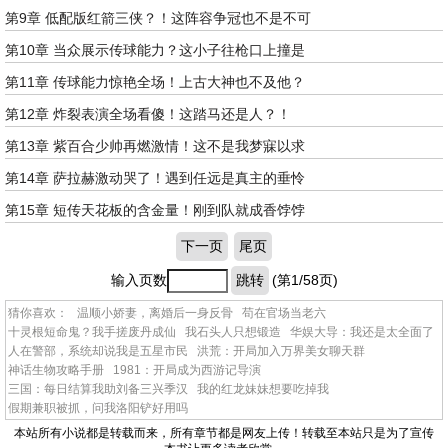
第9章 低配版红箭三侠？！这阵容争冠也不是不可
第10章 当众展示传球能力？这小子往枪口上撞是
第11章 传球能力惊艳全场！上古大神也不及他？
第12章 炸裂表演全场看傻！这踏马还是人？！
第13章 紫百合少帅再燃激情！这不是我梦寐以求
第14章 萨拉赫激动哭了！遇到任远是真主的垂怜
第15章 短传天花板的含金量！刚到队就成香饽饽
下一页
尾页
输入页数
跳转
(第1/58页)
猜你喜欢：
温顺小娇妻，离婚后一身反骨
苟在官场当老六
十灵根短命鬼？我手搓废丹成仙
我石头人只想锻造
华娱大导：我还是太全面了
人在警部，系统却说我是五星市民
洪荒：开局加入万界美女聊天群
神话生物攻略手册
1981：开局成为西游记导演
三国：每日结算我助刘备三兴季汉
我的红龙妹妹想要吃掉我
假期兼职被抓，问我洛阳铲好用吗
本站所有小说都是转载而来，所有章节都是网友上传！转载至本站只是为了宣传