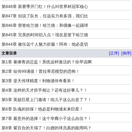
第848章 新赛季开门红！什么叫世界杯冠军核心
第847章 别说了队长，任远实力有多强，我们比
第846章 密签哈兰德！哈兰德：和偶像一起踢球
第845章 完美的时间切入点！现在是签下哈兰德
第844章 被任远个人魅力折服！阿布：他必是切
文章目录
[正序]
[倒序]
第1章 暴捶青训总监！系统这样激活的？你早说啊
第2章 短传99满值！普拉蒂尼模型的恐怖！
第3章 逆天传球精度！利物浦传奇看呆！
第4章 这样的天才拱手相让？还有这好事儿？！
第5章 英超巨星上门邀请！咱儿子这么出息了？！
第6章 队魂的担保！他必是利物浦未来巨星！
第7章 最意外的选择！这个华裔小子这么自信？！
第8章 紫百合的天塌了！白嫖的球员真的能用吗？