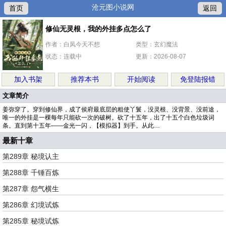
沧元图小说网
首页
返回
修仙无灵根，我的外挂多点怎么了
作者：白凤今天不想
类型：玄幻魔法
状态：连载中
更新：2026-08-07
加入书架
推荐本书
开始阅读
免登陆报错
文章简介
姜弥穿了。穿到修仙界，成了侯府最底层的粗使丫鬟，没灵根、没背景、没前途，
唯一的外挂是一棵每年只能砍一次的破树。砍了十五年，出了十五个白色垃圾词
条。直到第十五年——金光一闪，【模拟器】到手。从此…
最新十章
第289章 秘境认主
第288章 千锤百炼
第287章 怨气横生
第286章 幻境试炼
第285章 秘境试炼