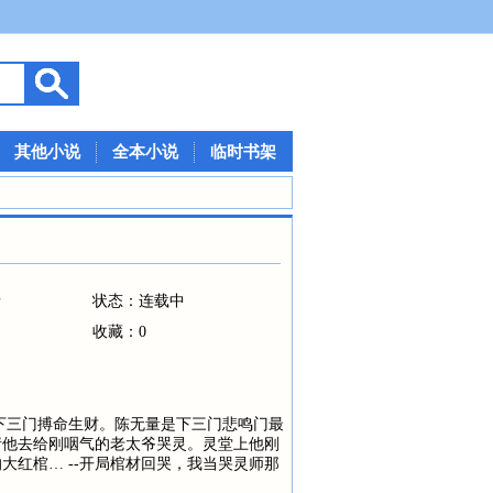
其他小说
全本小说
临时书架
情
状态：连载中
收藏：0
下三门搏命生财。陈无量是下三门悲鸣门最
请他去给刚咽气的老太爷哭灵。灵堂上他刚
大红棺… --开局棺材回哭，我当哭灵师那