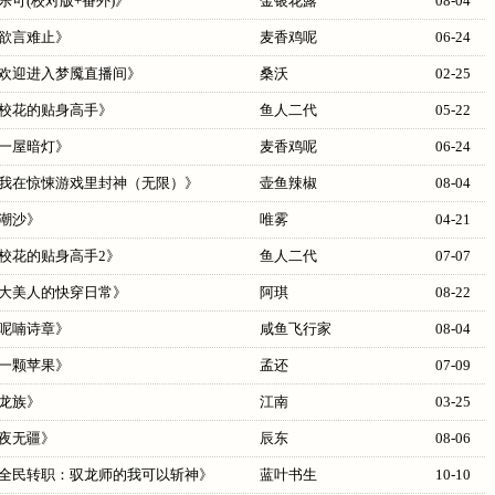
乐可(校对版+番外)
》
金银花露
08-04
欲言难止
》
麦香鸡呢
06-24
欢迎进入梦魇直播间
》
桑沃
02-25
校花的贴身高手
》
鱼人二代
05-22
一屋暗灯
》
麦香鸡呢
06-24
我在惊悚游戏里封神（无限）
》
壶鱼辣椒
08-04
潮沙
》
唯雾
04-21
校花的贴身高手2
》
鱼人二代
07-07
大美人的快穿日常
》
阿琪
08-22
呢喃诗章
》
咸鱼飞行家
08-04
一颗苹果
》
孟还
07-09
龙族
》
江南
03-25
夜无疆
》
辰东
08-06
全民转职：驭龙师的我可以斩神
》
蓝叶书生
10-10