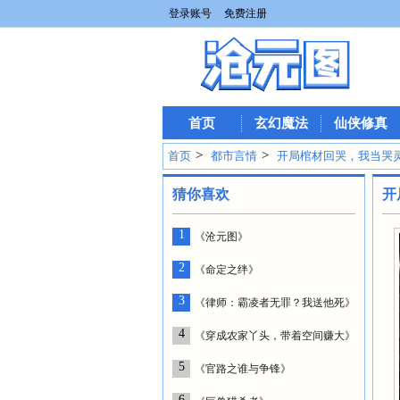
登录账号
免费注册
首页
玄幻魔法
仙侠修真
>
>
首页
都市言情
开局棺材回哭，我当哭
猜你喜欢
开
1
《沧元图》
2
《命定之绊》
3
《律师：霸凌者无罪？我送他死》
4
《穿成农家丫头，带着空间赚大》
5
《官路之谁与争锋》
6