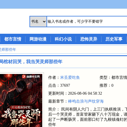
都市言情
网游动漫
科幻小说
恐怖灵异
历史军事
灵师那些年
局棺材回哭，我当哭灵师那些年
作者：
米丢爱吃鱼
类型：都市言
点击：37697
推荐：0
更新时间：2026-08-06 04:58:32
最新章节：
棒鸣击浪与声纹穿海
简介： 民间有阴人六门，上三门执棋推演，
后一个哭灵师，首富管家砸下八十万现金，
起了一声断肠哭，面前那口钉了九根镇魂钉的
些年