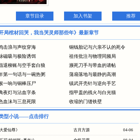
章节目录
加入书架
推荐
开局棺材回哭，我当哭灵师那些年》最新章节
鸣击浪与声纹穿海
铜钱胎记与六亲不认的死令
脉磁吸与极险诱饵
祖传批注与物理同频局
指退柳账与空手套白狼
濒死刀手与带血的请帖
年第一句话与一碗热粥
蒲扇落地与最静的高潮
喉一响与铜棒压尸
镇武开壳针与逆向手艺
典夜灯与沾血字条
指甲盖的残火与白光猫
色血沫与三息死限
收缩的门缝铁壁
类型小说——点击排行
大爱仙尊
》
古月方源
04-06