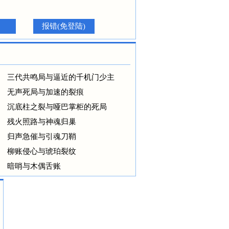
报错(免登陆)
三代共鸣局与逼近的千机门少主
无声死局与加速的裂痕
沉底柱之裂与哑巴掌柜的死局
残火照路与神魂归巢
归声急催与引魂刀鞘
柳账侵心与琥珀裂纹
暗哨与木偶舌账