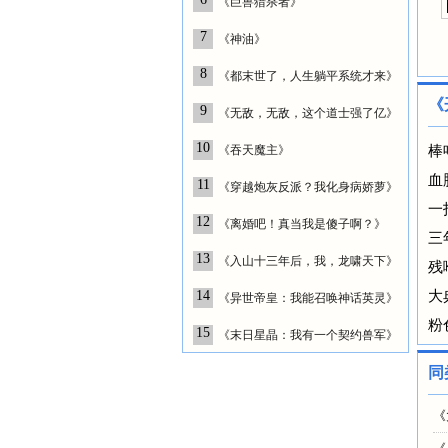
《巨兽猎杀者》
7
《神油》
8
《都末世了，人生躺平系统才来》
《
9
《无敌，无敌，这个道士强了亿》
10
《吞天魔主》
棒
血
11
《穿越炮灰反派？我化身病娇萝》
一
12
《离婚吧！真当我是傻子啊？》
三
13
《入山十三年后，我，龙啸天下》
残
14
大
《异世帝皇：我能召唤神话英灵》
粉
15
《末日星晶：我有一个契约兽军》
同
《