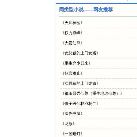
同类型小说——网友推荐
《
天师神医
》
《
权力巅峰
》
《
大爱仙尊
》
《
女总裁的上门女婿
》
《
重生弃少归来
》
《
欲言难止
》
《
女总裁的上门龙婿
》
《
都市最强仙尊（重生地球仙尊）
》
《
傻子医仙林羽杨兰
》
《
深夜书屋
》
《
龙族
》
《
一屋暗灯
》