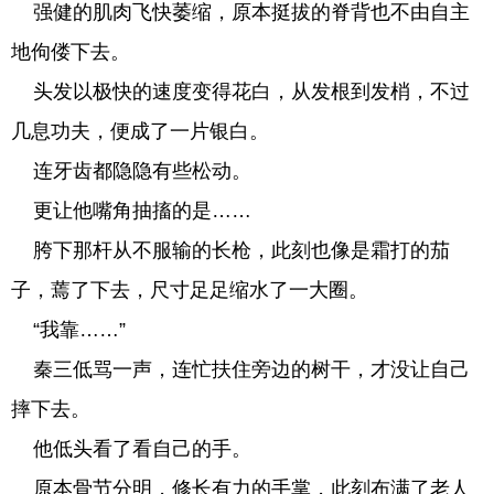
强健的肌肉飞快萎缩，原本挺拔的脊背也不由自主
地佝偻下去。
头发以极快的速度变得花白，从发根到发梢，不过
几息功夫，便成了一片银白。
连牙齿都隐隐有些松动。
更让他嘴角抽搐的是……
胯下那杆从不服输的长枪，此刻也像是霜打的茄
子，蔫了下去，尺寸足足缩水了一大圈。
“我靠……”
秦三低骂一声，连忙扶住旁边的树干，才没让自己
摔下去。
他低头看了看自己的手。
原本骨节分明，修长有力的手掌，此刻布满了老人