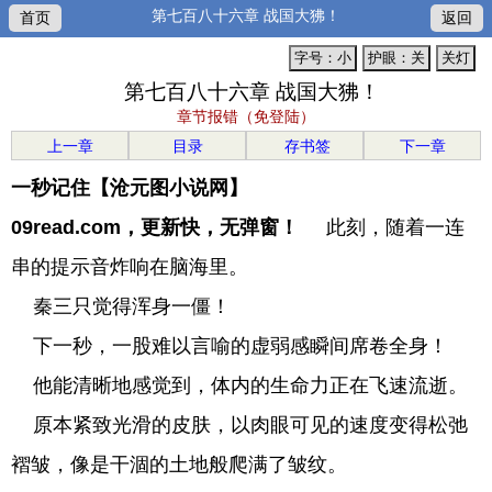
第七百八十六章 战国大狒！
首页
返回
字号：小
护眼：关
关灯
第七百八十六章 战国大狒！
章节报错（免登陆）
上一章
目录
存书签
下一章
一秒记住【沧元图小说网】
09read.com，更新快，无弹窗！
此刻，随着一连
串的提示音炸响在脑海里。
秦三只觉得浑身一僵！
下一秒，一股难以言喻的虚弱感瞬间席卷全身！
他能清晰地感觉到，体内的生命力正在飞速流逝。
原本紧致光滑的皮肤，以肉眼可见的速度变得松弛
褶皱，像是干涸的土地般爬满了皱纹。