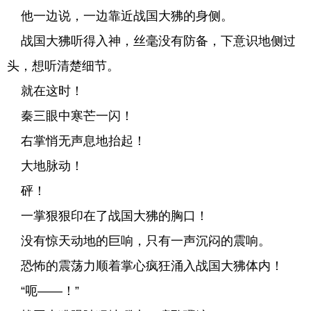
他一边说，一边靠近战国大狒的身侧。
战国大狒听得入神，丝毫没有防备，下意识地侧过
头，想听清楚细节。
就在这时！
秦三眼中寒芒一闪！
右掌悄无声息地抬起！
大地脉动！
砰！
一掌狠狠印在了战国大狒的胸口！
没有惊天动地的巨响，只有一声沉闷的震响。
恐怖的震荡力顺着掌心疯狂涌入战国大狒体内！
“呃——！”