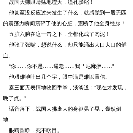
战国大狒眼睛猛地瞪大，瞳孔骤缩！
他甚至没反应过来发生了什么，就感觉到一股无匹
的震荡力瞬间震碎了他的心脏，震断了他全身经脉！
五脏六腑在这一击之下，全都化成了肉泥！
他张了张嘴，想说什么，却只能涌出大口大口的鲜
血。
“你……你不是……逼老……我艹尼麻痹……”
他艰难地吐出几个字，眼中满是难以置信。
秦三面无表情地收回手掌，淡淡道：“现在才发现，
晚了点。”
话音落下，战国大狒庞大的身躯晃了晃，轰然倒
地。
眼睛圆睁，死不瞑目。