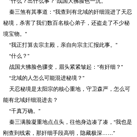
“什么？出什么事？”战国大狒脸色一沉。
秦三煞有其事道：“我查到有北域的奸细混进了天忍
秘境，杀害了我们数百名核心弟子，还盗走了不少秘
境宝物。”
“我正打算去宗主殿，亲自向宗主汇报此事。”
“什么？”
战国大狒脸色骤变，眉头紧紧皱起：“有奸细？”
“北域的人怎么可能混进秘境？”
天忍秘境是太阳宗的核心重地，守卫森严，怎么可
能有北域奸细混进去？
“千真万确。”
秦三满脸凝重地点点头，往他身边凑了凑，“我也是
刚查到线索，那奸细手段高明，隐藏极深……”