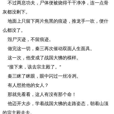
不过两息功夫，尸体便被烧得干干净净，连一点骨
灰都没剩下。
地面上只留下两片焦黑的痕迹，推龙手一吹，便什
么都没了。
毁尸灭迹，不留痕迹。
做完这一切，秦三再次催动双面人生面具。
这一次，他变成了战国大狒的模样。
“接下来，该去宗主殿了。”
秦三眯了眯眼，眼中闪过一丝冷冽。
有人想抢他的女人？
那就先看看，这人有没有那个命！
他迈开大步，学着战国大狒的走路姿态，朝着山顶
的宗主殿走去。