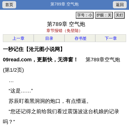
第789章 空气炮
首页
返回
字号：小
护眼：关
关灯
第789章 空气炮
章节报错（免登陆）
上一章
目录
存书签
下一章
一秒记住【沧元图小说网】
09read.com，更新快，无弹窗！
第789章空气炮
(第1/2页)
…
“这是……”
苏辰盯着黑洞洞的炮口，有点懵逼。
“您还记得之前给我们看过震荡波这台机娘的记录
吗？”