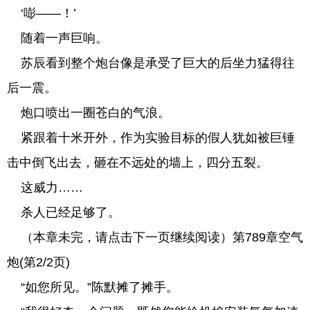
‘嘭——！’
随着一声巨响。
苏辰看到整个炮台像是承受了巨大的后坐力猛得往
后一震。
炮口喷出一圈苍白的气浪。
紧跟着十米开外，作为实验目标的假人犹如被巨锤
击中倒飞出去，砸在不远处的墙上，四分五裂。
这威力……
杀人已经足够了。
（本章未完，请点击下一页继续阅读）第789章空气
炮(第2/2页)
“如您所见。”陈默摊了摊手。