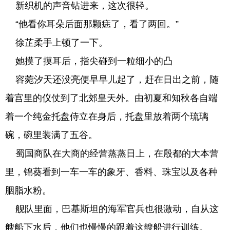
新织机的声音钻进来，这次很轻。
“他看你耳朵后面那颗痣了，看了两回。”
徐芷柔手上顿了一下。
她摸了摸耳后，指尖碰到一粒细小的凸
容菀汐天还没亮便早早儿起了，赶在日出之前，随
着宫里的仪仗到了北郊皇天外。由初夏和知秋各自端
着一个纯金托盘侍立在身后，托盘里放着两个琉璃
碗，碗里装满了五谷。
蜀国商队在大商的经营蒸蒸日上，在殷都的大本营
里，锦葵看到一车一车的象牙、香料、珠宝以及各种
胭脂水粉。
舰队里面，巴基斯坦的海军官兵也很激动，自从这
艘船下水后，他们也慢慢的跟着这艘船进行训练。