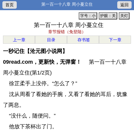
第一百一十八章 周小蔓立住
首页
返回
字号：小
护眼：关
关灯
第一百一十八章 周小蔓立住
章节报错（免登陆）
上一章
目录
存书签
下一章
一秒记住【沧元图小说网】
09read.com，更新快，无弹窗！
第一百一十八章
周小蔓立住(第1/2页)
徐芷柔手上没停。“怎么了？”
沈从周看了看她的手腕，又看了看她的耳后，犹豫
了两息。
“没什么，随便问。”
他放下茶杯出了门。