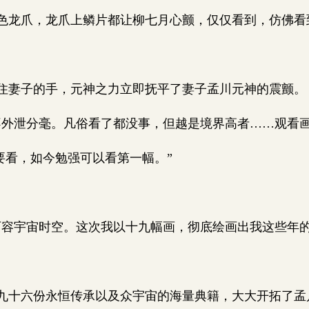
龙爪，龙爪上鳞片都让柳七月心颤，仅仅看到，仿佛看
妻子的手，元神之力立即抚平了妻子孟川元神的震颤。
外泄分毫。凡俗看了都没事，但越是境界高者……观看
要看，如今勉强可以看第一幅。”
容宇宙时空。这次我以十九幅画，彻底绘画出我这些年的
十六份永恒传承以及众宇宙的海量典籍，大大开拓了孟