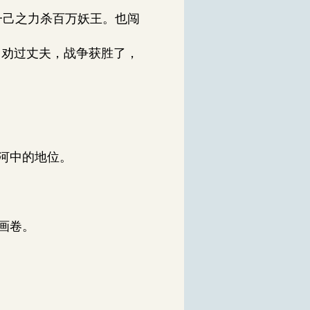
一己之力杀百万妖王。也闯
曾劝过丈夫，战争获胜了，
河中的地位。
画卷。