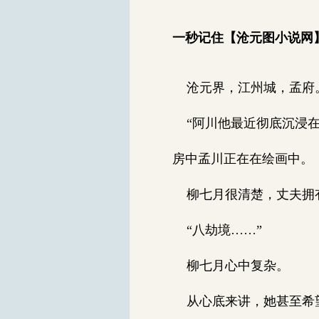
一秒记住【沧元图小说网】0
沧元界，江州城，孟府
“阿川他最近彻底沉浸在
房中孟川正在在绘画中。
柳七月很清楚，丈夫拥有
“八劫境……”
柳七月心中复杂。
从心底来讲，她甚至希望