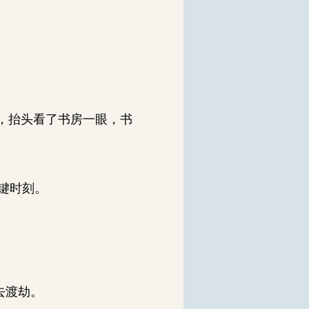
，抬头看了书房一眼，书
键时刻。
去渡劫。