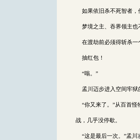
如果依旧杀不死智者，他
梦境之主、吞界领主也
在渡劫前必须得斩杀一个
抽红包！
“嗡。”
孟川迈步进入空间牢狱的
“你又来了。”从百首怪
战，几乎没停歇。
“这是最后一次。”孟川