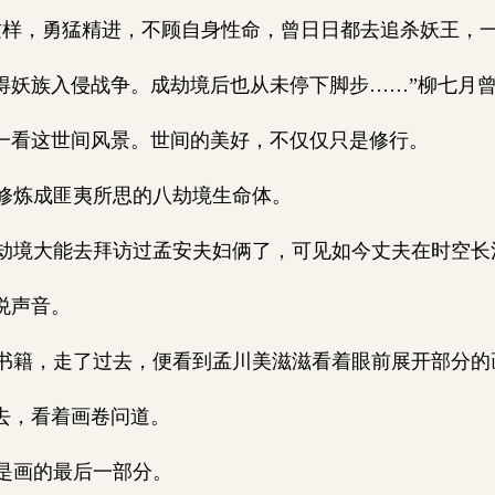
样，勇猛精进，不顾自身性命，曾日日都去追杀妖王，
得妖族入侵战争。成劫境后也从未停下脚步……”柳七月
一看这世间风景。世间的美好，不仅仅只是修行。
修炼成匪夷所思的八劫境生命体。
境大能去拜访过孟安夫妇俩了，可见如今丈夫在时空长
悦声音。
籍，走了过去，便看到孟川美滋滋看着眼前展开部分的
去，看着画卷问道。
是画的最后一部分。