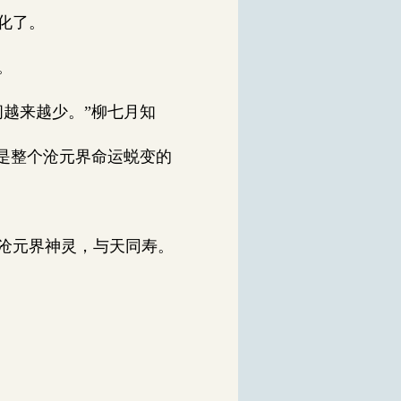
化了。
。
越来越少。”柳七月知
是整个沧元界命运蜕变的
沧元界神灵，与天同寿。