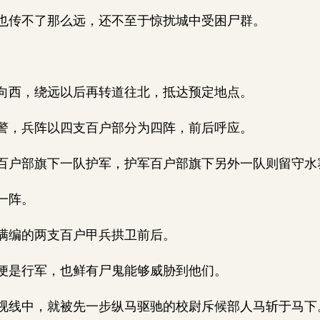
传不了那么远，还不至于惊扰城中受困尸群。
西，绕远以后再转道往北，抵达预定地点。
，兵阵以四支百户部分为四阵，前后呼应。
户部旗下一队护军，护军百户部旗下另外一队则留守水
一阵。
满编的两支百户甲兵拱卫前后。
是行军，也鲜有尸鬼能够威胁到他们。
线中，就被先一步纵马驱驰的校尉斥候部人马斩于马下