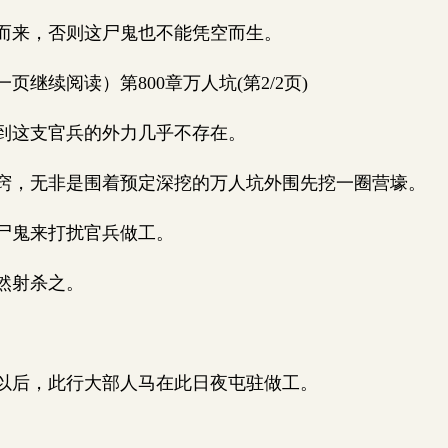
而来，否则这尸鬼也不能凭空而生。
继续阅读）第800章万人坑(第2/2页)
到这支官兵的外力几乎不存在。
，无非是围着预定深挖的万人坑外围先挖一圈营壕。
尸鬼来打扰官兵做工。
然射杀之。
。
后，此行大部人马在此日夜屯驻做工。