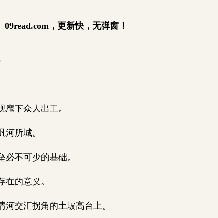
9read.com，更新快，无弹窗！
)
视麾下众人出工。
汎河所城。
垒必不可少的基础。
存在的意义。
清河交汇拐角的土坡高台上。