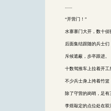
......
“开营门！”
水寨寨门大开，数十侦骑
后面集结跟随的兵士们
斥候遮蔽，步卒跟进。
十数驾推车上拉着开工
不少兵士身上挎着竹篮
除了守营的岗哨，足有
李煜敲定的点位处在双清