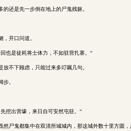
多的还是先一步倒在地上的尸鬼残躯。
侧，开口问道。
回也是徒耗将士体力，不如驻营扎寨。”
是放不下顾虑，只能过来多叮嘱几句。
脚步。
先挖出营壕，来日自可安然屯驻。”
然尸鬼都集中在双清所城城内，那这城外数十里方圆，反