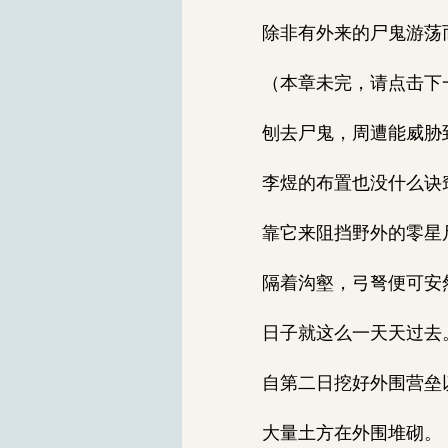
除非有外来的尸鬼游荡
（本章未完，请点击下一页
刨去尸鬼，周遭能威胁
李煜的布置也没什么诀窍
靠它来阻挡野外的零星
隔着沟壑，弓弩便可安
日子就这么一天天过去
自第二日挖好外围营垒以
大量土方在外围堆砌。