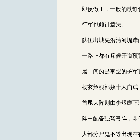
即便做工，一般的动静也
行军也颇讲章法。
队伍出城先沿清河堤岸向
一路上都有斥候开道预警
最中间的是李煜的护军百
杨玄策残部数十人自成
首尾大阵则由李煜麾下
阵中配备强弩弓阵，即便
大部分尸鬼不等出现在视