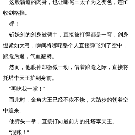
这般霸道的肉身，也让哪咤三太子为之变色，连忙
收剑格挡。
砰！
斩妖剑的剑身被劈中，直接被打得都是一弯，剑身
绷紧如大弓，瞬间将哪咤整个人直接弹飞到了空中，
踉跄后退，气血翻腾。
然而，他眼神却微微一动，借着踉跄之际，直接将
托塔李天王护到身前。
“再吃我一掌！”
而此时，金角大王已经不依不饶，大踏步的朝着空
中追来。
他劈头一掌，直接打向最前方的托塔李天王。
“混账！”