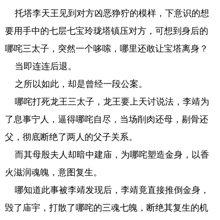
托塔李天王见到对方凶恶狰狞的模样，下意识的想
要用手中的七层七宝玲珑塔镇压对方，可想到身后的
哪咤三太子，突然一个哆嗦，哪里还敢让宝塔离身？
当即连连后退。
之所以如此，却是曾经一段公案。
哪咤打死龙王三太子，龙王要上天讨说法，李靖为
了息事宁人，逼得哪咤自尽，当场削肉还母，剔骨还
父，彻底断绝了两人的父子关系。
而其母殷夫人却暗中建庙，为哪咤塑造金身，以香
火滋润魂魄，意图复生。
哪知道此事被李靖发现后，李靖竟直接推倒金身，
毁了庙宇，打散了哪咤的三魂七魄，断绝其复生的机