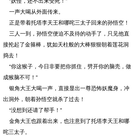
“妖怪，还不出来受死！”
一声大喝从外面传来。
正是带着托塔李天王和哪咤三太子回来的孙悟空！
三人一到，孙悟空便迫不及待的动手了，只见他直
接抡起了金箍棒，犹如天柱般的大棒狠狠朝着莲花洞
捣去！
“你这猴子，今日非要把你抓住，劈开你的脑壳，做
成猴脑不可！”
银角大王大喝一声，直接显出一尊恐怖妖魔身，冲
出洞外，朝着孙悟空就杀了过去！
“没想到还请了帮手！”
金角大王也跟着出来，也注意到了托塔李天王和哪
咤三太子。