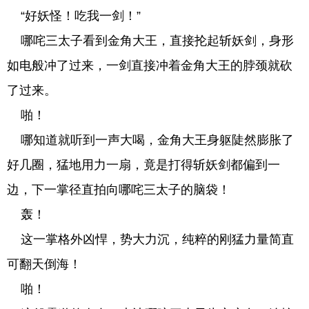
“好妖怪！吃我一剑！”
哪咤三太子看到金角大王，直接抡起斩妖剑，身形
如电般冲了过来，一剑直接冲着金角大王的脖颈就砍
了过来。
啪！
哪知道就听到一声大喝，金角大王身躯陡然膨胀了
好几圈，猛地用力一扇，竟是打得斩妖剑都偏到一
边，下一掌径直拍向哪咤三太子的脑袋！
轰！
这一掌格外凶悍，势大力沉，纯粹的刚猛力量简直
可翻天倒海！
啪！