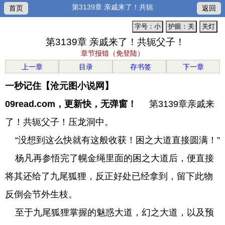
第3139章 亲戚来了！共轭
首页
返回
字号：小
护眼：关
关灯
第3139章 亲戚来了！共轭父子！
章节报错（免登陆）
上一章
目录
存书签
下一章
一秒记住【沧元图小说网】
09read.com，更新快，无弹窗！
第3139章亲戚来
了！共轭父子！压龙洞中。
“没想到这么快就有这般收获！困之大道直接圆满！”
杨凡再参悟完了幌金绳里面的困之大道后，便直接
将其还给了九尾狐狸，反正好处已经拿到，留下此物
反倒会节外生枝。
至于九尾狐狸掌握的魅惑大道，幻之大道，以及预