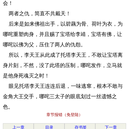
会！
两者之仇，简直不共戴天！
后来是如来佛祖出手，以碧藕为骨、荷叶为衣，为
哪咤重塑肉身，并且赐了宝塔给李靖，宝塔有佛，让
哪咤以佛为父，压住了两人的仇怨。
所以，李天王从此成了托塔李天王，不敢让宝塔离
身片刻，不然，没了此塔的压制，哪咤发作，立马就
是他身死魂灭之时！
眼见托塔李天王连连后退，一味逃窜，根本不敢与
金角大王交手，哪咤三太子的眼底划过一丝遗憾之
色。
章节报错（免登陆）
上一章
目录
存书签
下一章