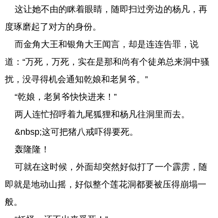
这让她不由的眯着眼睛，随即扫过旁边的杨凡，再
度琢磨起了对方的身份。
而金角大王和银角大王闻言，却是连连告罪，说
道：“万死，万死，实在是那和尚有个徒弟总来洞中骚
扰，没寻得机会通知乾娘和老舅爷。”
“乾娘，老舅爷快快进来！”
两人连忙招呼着九尾狐狸和杨凡往洞里而去。
&nbsp;这可把猪八戒吓得要死。
轰隆隆！
可就在这时候，外面却突然好似打了一个霹雳，随
即就是地动山摇，好似整个莲花洞都要被压得崩塌一
般。