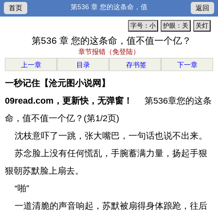
第536 章 您的这条命，值
首页
返回
字号：小
护眼：关
关灯
第536 章 您的这条命，值不值一个亿？
章节报错（免登陆）
上一章
目录
存书签
下一章
一秒记住【沧元图小说网】
09read.com，更新快，无弹窗！
第536章您的这条
命，值不值一个亿？(第1/2页)
沈枝意吓了一跳，张大嘴巴，一句话也说不出来。
苏念脸上没有任何慌乱，手腕蓄满力量，扬起手狠
狠朝苏默脸上扇去。
“啪”
一道清脆的声音响起，苏默被扇得身体踉跄，往后