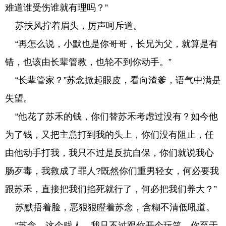
难道谁受伤谁就有理吗？”
苏扶风拧着眉头，厉声呵斥道。
“再怎么说，小默也是你哥哥，长兄为父，就算是有
错，也该由长辈管教，也轮不到你动手。”
“长辈管家？”苏念掀起眼皮，看向渣爹，语气中满是
失望。
“他花了苏禾的钱，你们替苏禾考虑过没有？如今他
为了钱，又把主意打到我的头上，你们没有阻止，任
由他动手打我，我只不过是反抗自保，你们就说我心
肠歹毒，我救成了罪人?既然你们重男轻女，何必要我
跟苏禾，直接把我们掐死就行了，何必把我们养大？”
苏默捂着脸，恶狠狠瞪着苏念，含糊不清低吼道。
“苏念，这个贱人，我只不过跟你开个玩笑，你至于