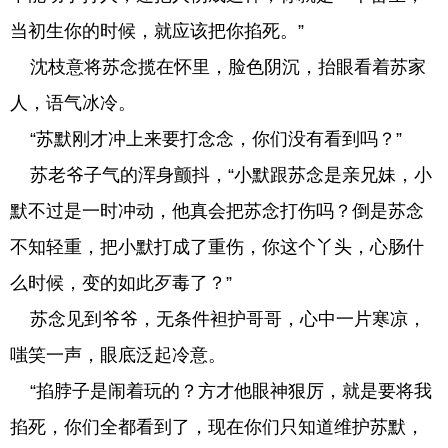
当初生你的时候，就应该把你掐死。”
沈枝意将苏念揽在怀里，脸色阴沉，抬眼看着苏家
人，语气冰冷。
“苏默刚才冲上来要打念念，你们没有看到吗？”
苏老爷子气的浑身颤抖，“小默跟苏念是亲兄妹，小
默不过是一时冲动，他真会把苏念打伤吗？倒是苏念
不知轻重，把小默打成了重伤，你这个丫头，心肠什
么时候，变的如此歹毒了？”
苏念见到爷爷，无条件袒护哥哥，心中一片寒凉，
嗤笑一声，眼底泛起冷意。
“掐脖子是闹着玩的？方才他眼神狠厉，就是要将我
掐死，你们全都看到了，现在你们只知道维护苏默，