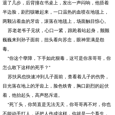
退了几步，后背撞在书桌上，发出一声闷响，他捂着
半边脸，剧烈咳嗽起来，一口温热的血喷在地毯上，
两颗沾着血的牙齿，滚落在地毯上，场面触目惊心。
苏老老爷子见状，心口一紧，踉跄着站起身，颤颤
巍巍来到孙子面前，扭头看向苏念，眼神里满是怨
毒。
“你这个孽障，下手如此狠毒，这可是你亲哥哥，你
怎么敢下这样的死手？”
苏扶风也快速冲到儿子面前，查看着儿子的伤势，
目光落在地上的牙齿上，脸色铁青，胸口剧烈的起伏
着，他抬起头，高声怒斥道。
“死丫头，你简直是无法无天，你哥哥再不对，你也
不能动手打人，还把人伤成这样，你就是一个畜生，