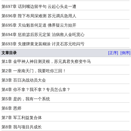
第697章 话到嘴边留半句 云起心头走一遭
第696章 陛下布局深难测 苏元调兵急用人
第695章 天仙魁首何足道 佛界疑云方始开
第694章 惩前毖后苏元定策 治病救人金吒宽心
第693章 失腰牌黄龙装糊涂 讨灵石苏元吃闷亏
文章目录
[正序]
[倒序]
第1章 金甲神人神目测灵根，苏元真君失察变牛马
第2章 一座南天门，我要吃你三回！
第3章 百日决战动员大会
第4章 你不拿？我不拿？专员怎么拿？
第5章 是的，我有一个系统
第6章 恩师
第7章 军工利益复合体
第8章 我与项目共成长