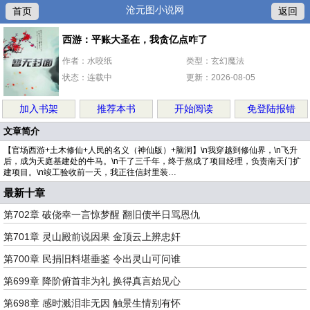
沧元图小说网
首页
返回
西游：平账大圣在，我贪亿点咋了
作者：水咬纸
类型：玄幻魔法
状态：连载中
更新：2026-08-05
加入书架
推荐本书
开始阅读
免登陆报错
文章简介
【官场西游+土木修仙+人民的名义（神仙版）+脑洞】\n我穿越到修仙界，\n飞升
后，成为天庭基建处的牛马。\n干了三千年，终于熬成了项目经理，负责南天门扩
建项目。\n竣工验收前一天，我正往信封里装…
最新十章
第702章 破侥幸一言惊梦醒 翻旧债半日骂恩仇
第701章 灵山殿前说因果 金顶云上辨忠奸
第700章 民捐旧料堪垂鉴 令出灵山可问谁
第699章 降阶俯首非为礼 换得真言始见心
第698章 感时溅泪非无因 触景生情别有怀