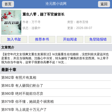
沧元图小说网
首页
返回
重生八零，踹了军官嫁首长
作者：万千寻
类型：都市言情
状态：连载中
更新：2026-08-07
加入书架
推荐本书
开始阅读
免登陆报错
文章简介
【架空年代文女强爽文重生发展双洁】\n沈薇重生在结婚前，没想到前夫梁远河也
是重生，并且当场悔婚。沈薇心中冷笑，转头嫁给了瘫痪的首长贺西洲。\n上辈子
我为你当牛做马，这辈子我要你高攀不起！\n沈…
最新十章
第982章 有照片有真相
第981章 有人砸我们柜台了
第980章 绝对不能前功尽弃
第979章 你不懂，她就是个祸害精
第978章 马上就是十万元户了