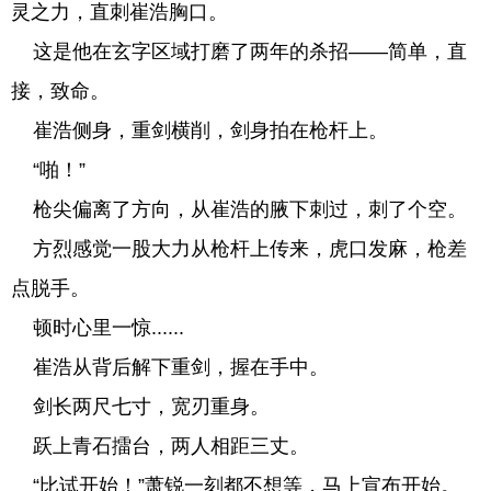
灵之力，直刺崔浩胸口。
这是他在玄字区域打磨了两年的杀招——简单，直
接，致命。
崔浩侧身，重剑横削，剑身拍在枪杆上。
“啪！”
枪尖偏离了方向，从崔浩的腋下刺过，刺了个空。
方烈感觉一股大力从枪杆上传来，虎口发麻，枪差
点脱手。
顿时心里一惊......
崔浩从背后解下重剑，握在手中。
剑长两尺七寸，宽刃重身。
跃上青石擂台，两人相距三丈。
“比试开始！”萧锐一刻都不想等，马上宣布开始。