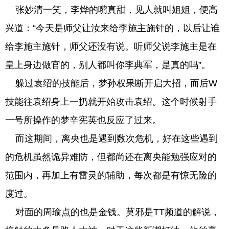
张妙清一笑，李烨的嘴真甜，见人就叫姐姐，便高
兴道：“今天是师父让汝来给李施主施针的，以后让谁
给李施主施针，师父还没有说。听师父说李施主是在
皇上身边做官的，别人都叫你李典军，是真的吗”。
躲过袁绍的技能后，梦孙权果断开启大招，而后W
技能往袁绍身上一扔就开始攻击袁绍。这个时候射手
一号所操作的梦辛宪英也反应了过来。
而这期间，离央也是遇到数次危机，好在这些遇到
的危机虽然诡异难防，但都尚还在离央能勉强应对的
范围内，再加上有雷灵的辅助，每次都是有惊无险的
度过。
对面的周瑜点的也是金钱。莫邪是TT频道的解说，