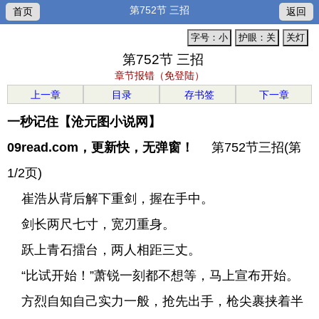
第752节 三招
首页
返回
字号：小
护眼：关
关灯
第752节 三招
章节报错（免登陆）
上一章
目录
存书签
下一章
一秒记住【沧元图小说网】
09read.com，更新快，无弹窗！
第752节三招(第
1/2页)
崔浩从背后解下重剑，握在手中。
剑长两尺七寸，宽刃重身。
跃上青石擂台，两人相距三丈。
“比试开始！”萧锐一刻都不想等，马上宣布开始。
方烈自知自己实力一般，抢先出手，枪尖裹挟着半